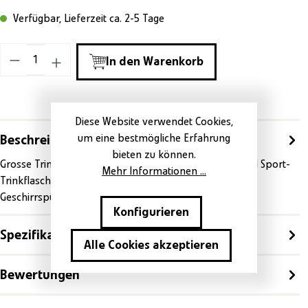
Verfügbar, Lieferzeit ca. 2-5 Tage
Produkt Anzahl: Gib den gewünschten Wert ein o
In den Warenkorb
Diese Website verwendet Cookies,
um eine bestmögliche Erfahrung
Beschreibung
bieten zu können.
Grosse Trinkgläser, Wasser-Karaffen, Babyflaschen und Sport-
Mehr Informationen ...
Trinkflaschen haben meist keinen sicheren Halt im
Geschirrspüler…
Mehr
Konfigurieren
Spezifikationen
Alle Cookies akzeptieren
Bewertungen