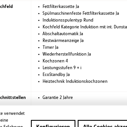
chfeld
Fettfilterkassette Ja
Spülmaschinenfeste Fettfilterkassette Ja
Induktionsspulentyp Rund
Kochfeld Kategorie Induktion mit int. Dunst
Abschaltautomatik Ja
Restwärmeanzeige Ja
Timer Ja
Wiederherstellfunktion Ja
Kochzonen 4
Leistungsstufen 9 + i
EcoStandby Ja
Heiztechnik Induktionskochzonen
chnittstellen
Garantie 2 Jahre
te verwendet
Ausschnitthöhe 8.5 mm
 eine
Ausschnittradius 5 mm