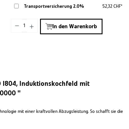
Transportversicherung 2.0%
52,32 CHF*
Produkt Anzahl: Gib den gewünschten Wer
In den Warenkorb
804, Induktionskochfeld mit
00000 "
ologie mit einer kraftvollen Abzugsleistung. So schafft sie die