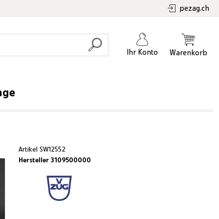
pezag.ch
Ihr Konto
Warenkorb
age
Artikel
SW12552
Hersteller 3109500000