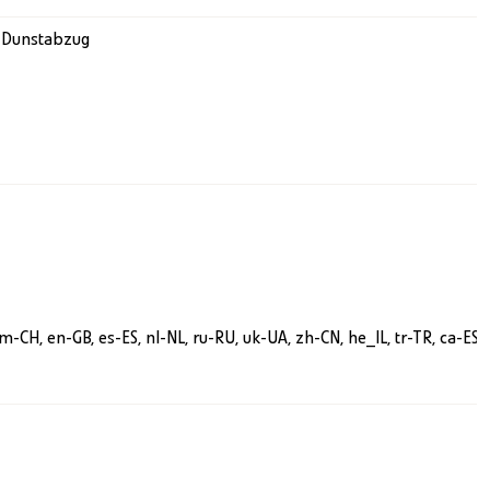
m Dunstabzug
rm-CH, en-GB, es-ES, nl-NL, ru-RU, uk-UA, zh-CN, he_IL, tr-TR, ca-ES,