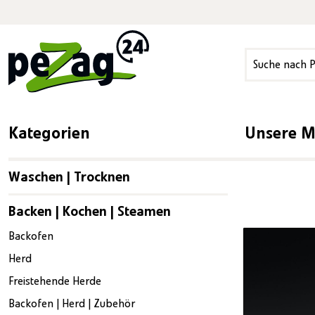
springen
Zur Hauptnavigation springen
Kategorien
Unsere 
Waschen | Trocknen
Backen | Kochen | Steamen
Bildergalerie ü
Backofen
Herd
Freistehende Herde
Backofen | Herd | Zubehör