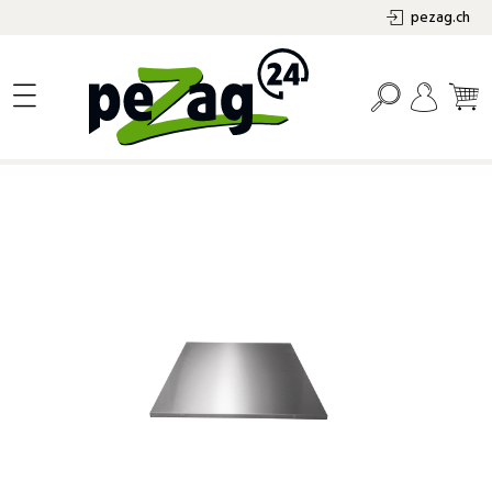
pezag.ch
alt springen
Bildergalerie überspringen