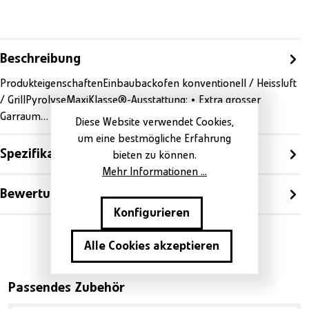
Beschreibung
ProdukteigenschaftenEinbaubackofen konventionell / Heissluft
/ GrillPyrolyseMaxiKlasse®-Ausstattung: • Extra grosser
Garraum…
Mehr
Diese Website verwendet Cookies,
um eine bestmögliche Erfahrung
Spezifikationen
bieten zu können.
Mehr Informationen ...
Bewertungen
Konfigurieren
Alle Cookies akzeptieren
Produktgalerie überspringen
Passendes Zubehör